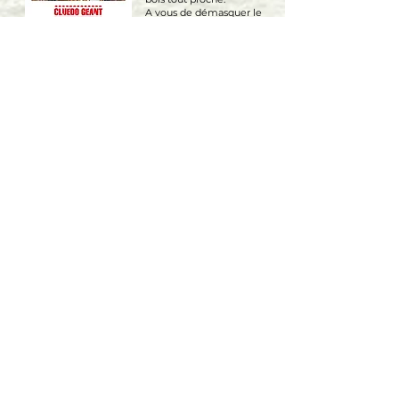
A vous de démasquer le
coupable à l'aide des
dépositions des suspects
et des indices que vous
trouverez.
Enquête policière
Un collier d'une valeur inestimable a été volé
au cours d'une soirée mondaine.
Enquêtez en posant des questions à tous les
convives qui ne vous donneront que des
fragments d'informations et trouvez le
coupable.
Jeu de piste
jeune public
Grignote l'écureuil a
perdu toutes ses
noisettes !
Il faut vite l'aider à
les retrouver en
s'aidan
t de ce que
disent les animaux