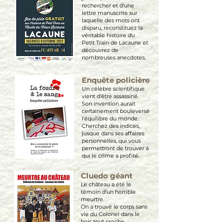
rechercher et d'une
lettre manuscrite sur
laquelle des mots ont
disparu, reconstituez la
véritable histoire du
Petit Train de Lacaune et
découvrez de
nombreuses anecdotes.
Enquête policière
Un célèbre scientifique
vient d'être assassiné.
Son invention aurait
certainement bouleversé
l'équilibre du monde.
Cherchez des indices,
jusque dans ses affaires
personnelles, qui vous
permettront de trouver à
qui le crime a profité.
Cluedo géant
Le château a été le
témoin d'un horrible
meurtre.
On a trouvé le corps sans
vie du Colonel dans le
bois tout proche.