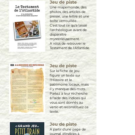
Jeu de piste
Une mapemonde, des
photos, des articles de
presse, une lettre et une
boîte verrouillée.
C'est tout ce qu'a laissé
l'archéologue avant de
disparaître
mystérieusement.
A vous de retrouver le
Testament de l'Atlantide.
Jeu de piste
Sur la fiche de jeu
figure un texte sur
l'Histoire et le
patrimoine locaux, mais
il y manque des mots.
Partez à leur recherche
à l'aide des indices qui
vous sont donnés au
verso et reconstituez ce
texte.
Jeu de piste
A partir d'une page de
journal, d'indices à